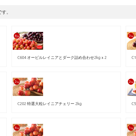
です。
C604 オービルレイニアとダーク詰め合わせ2kgｘ2
C
C202 特選大粒レイニアチェリー 2kg
C