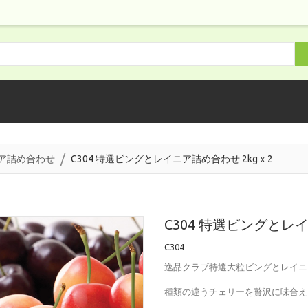
ア詰め合わせ
C304 特選ビングとレイニア詰め合わせ 2kgｘ2
C304 特選ビングとレ
C304
逸品クラブ特選大粒ビングとレイニ
種類の違うチェリーを贅沢に味合え