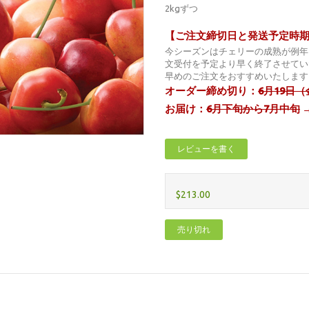
2kgずつ
【ご注文締切日と発送予定時
今シーズンはチェリーの成熟が例年
文受付を予定より早く終了させてい
早めのご注文をおすすめいたします
オーダー締め切り：
6月19日
お届け：
6月下旬から7月中旬
レビューを書く
$213.00
売り切れ